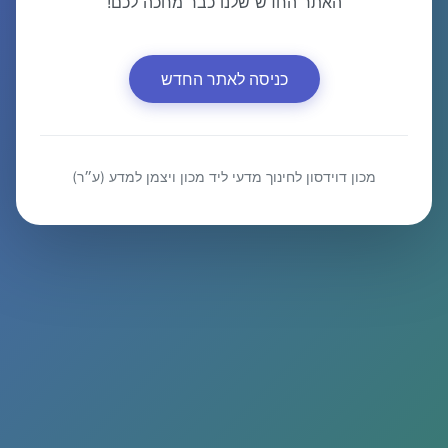
האתר החדש שלנו כבר מחכה לכם!
כניסה לאתר החדש
מכון דוידסון לחינוך מדעי ליד מכון ויצמן למדע (ע״ר)