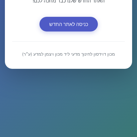
האתר החדש שלנו כבר מחכה לכם!
כניסה לאתר החדש
מכון דוידסון לחינוך מדעי ליד מכון ויצמן למדע (ע״ר)