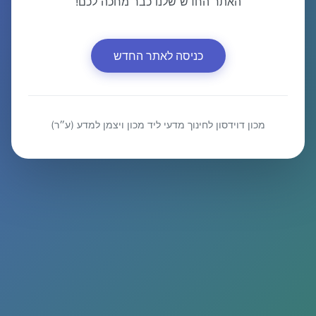
האתר החדש שלנו כבר מחכה לכם!
כניסה לאתר החדש
מכון דוידסון לחינוך מדעי ליד מכון ויצמן למדע (ע״ר)