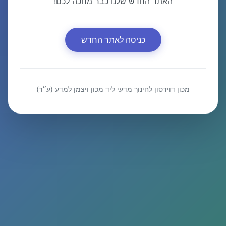
האתר החדש שלנו כבר מחכה לכם!
כניסה לאתר החדש
מכון דוידסון לחינוך מדעי ליד מכון ויצמן למדע (ע״ר)