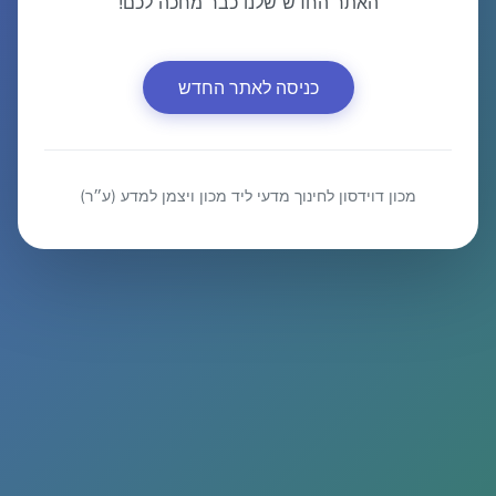
האתר החדש שלנו כבר מחכה לכם!
כניסה לאתר החדש
מכון דוידסון לחינוך מדעי ליד מכון ויצמן למדע (ע״ר)