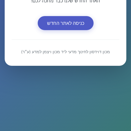
האתר החדש שלנו כבר מחכה לכם!
כניסה לאתר החדש
מכון דוידסון לחינוך מדעי ליד מכון ויצמן למדע (ע״ר)