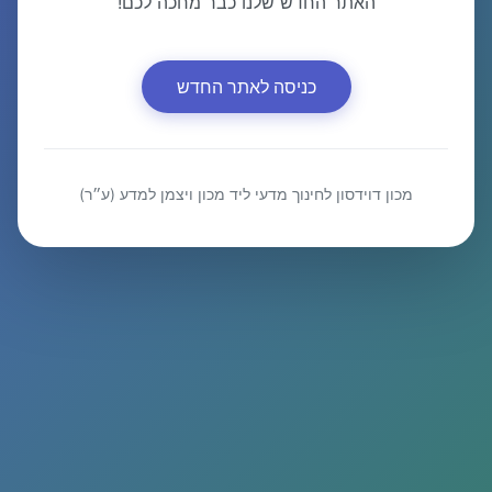
האתר החדש שלנו כבר מחכה לכם!
כניסה לאתר החדש
מכון דוידסון לחינוך מדעי ליד מכון ויצמן למדע (ע״ר)