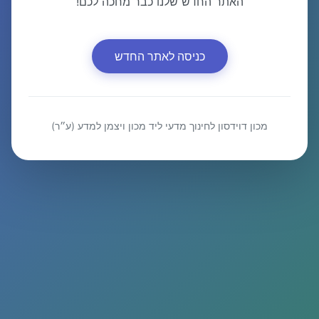
האתר החדש שלנו כבר מחכה לכם!
כניסה לאתר החדש
מכון דוידסון לחינוך מדעי ליד מכון ויצמן למדע (ע״ר)