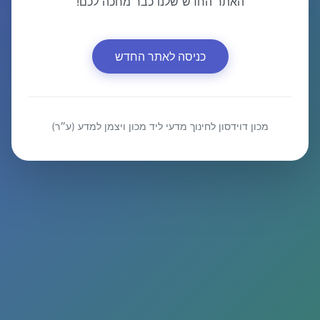
האתר החדש שלנו כבר מחכה לכם!
כניסה לאתר החדש
מכון דוידסון לחינוך מדעי ליד מכון ויצמן למדע (ע״ר)