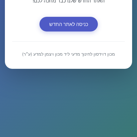
האתר החדש שלנו כבר מחכה לכם!
כניסה לאתר החדש
מכון דוידסון לחינוך מדעי ליד מכון ויצמן למדע (ע״ר)