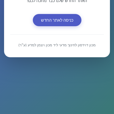
האתר החדש שלנו כבר מחכה לכם!
כניסה לאתר החדש
מכון דוידסון לחינוך מדעי ליד מכון ויצמן למדע (ע״ר)