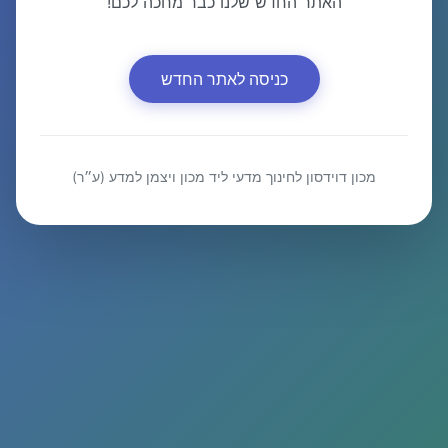
האתר החדש שלנו כבר מחכה לכם!
כניסה לאתר החדש
מכון דוידסון לחינוך מדעי ליד מכון ויצמן למדע (ע״ר)