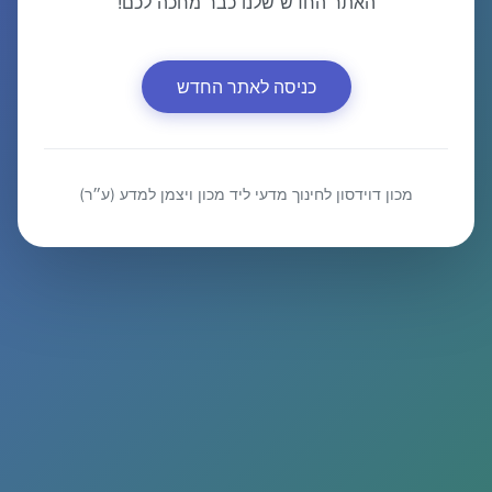
האתר החדש שלנו כבר מחכה לכם!
כניסה לאתר החדש
מכון דוידסון לחינוך מדעי ליד מכון ויצמן למדע (ע״ר)