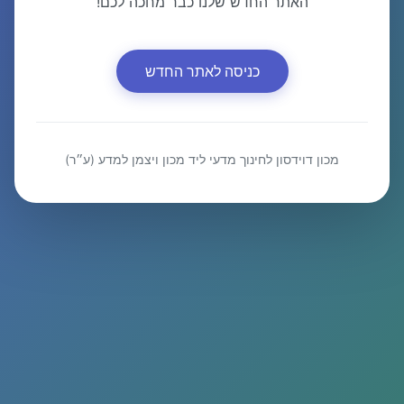
האתר החדש שלנו כבר מחכה לכם!
כניסה לאתר החדש
מכון דוידסון לחינוך מדעי ליד מכון ויצמן למדע (ע״ר)