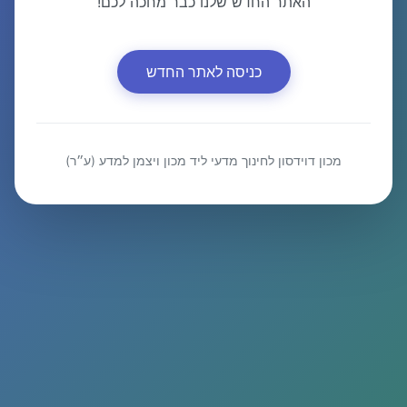
האתר החדש שלנו כבר מחכה לכם!
כניסה לאתר החדש
מכון דוידסון לחינוך מדעי ליד מכון ויצמן למדע (ע״ר)