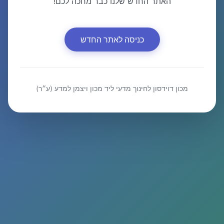
האתר החדש שלנו כבר מחכה לכם!
כניסה לאתר החדש
מכון דוידסון לחינוך מדעי ליד מכון ויצמן למדע (ע״ר)