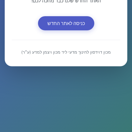
האתר החדש שלנו כבר מחכה לכם!
כניסה לאתר החדש
מכון דוידסון לחינוך מדעי ליד מכון ויצמן למדע (ע״ר)