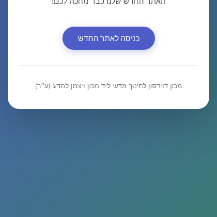
האתר החדש שלנו כבר מחכה לכם!
כניסה לאתר החדש
מכון דוידסון לחינוך מדעי ליד מכון ויצמן למדע (ע״ר)