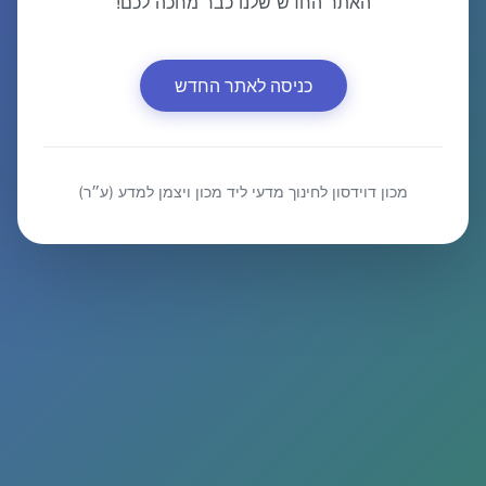
האתר החדש שלנו כבר מחכה לכם!
כניסה לאתר החדש
מכון דוידסון לחינוך מדעי ליד מכון ויצמן למדע (ע״ר)