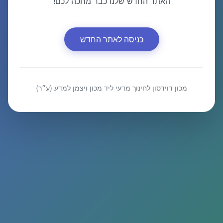
האתר החדש שלנו כבר מחכה לכם!
כניסה לאתר החדש
מכון דוידסון לחינוך מדעי ליד מכון ויצמן למדע (ע״ר)