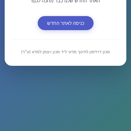
האתר החדש שלנו כבר מחכה לכם!
כניסה לאתר החדש
מכון דוידסון לחינוך מדעי ליד מכון ויצמן למדע (ע״ר)