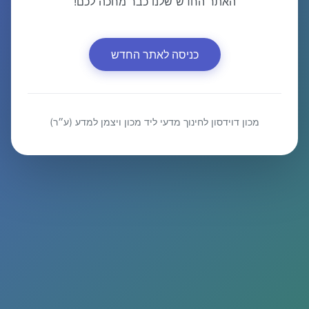
האתר החדש שלנו כבר מחכה לכם!
כניסה לאתר החדש
מכון דוידסון לחינוך מדעי ליד מכון ויצמן למדע (ע״ר)