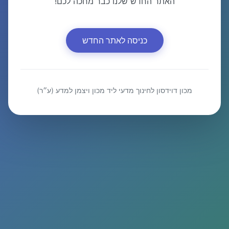
האתר החדש שלנו כבר מחכה לכם!
כניסה לאתר החדש
מכון דוידסון לחינוך מדעי ליד מכון ויצמן למדע (ע״ר)