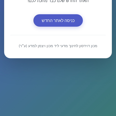
האתר החדש שלנו כבר מחכה לכם!
כניסה לאתר החדש
מכון דוידסון לחינוך מדעי ליד מכון ויצמן למדע (ע״ר)