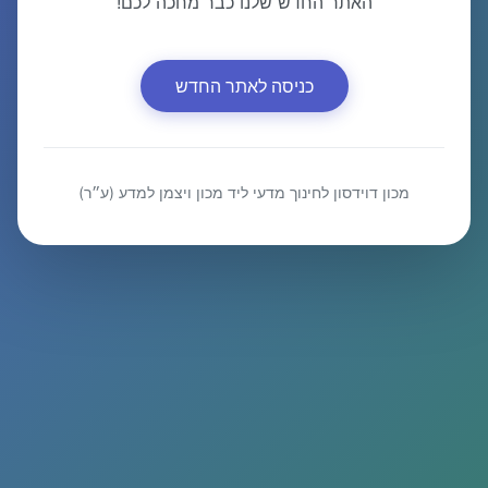
האתר החדש שלנו כבר מחכה לכם!
כניסה לאתר החדש
מכון דוידסון לחינוך מדעי ליד מכון ויצמן למדע (ע״ר)