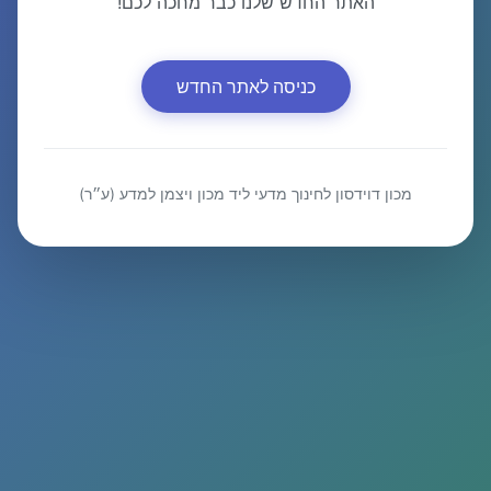
האתר החדש שלנו כבר מחכה לכם!
כניסה לאתר החדש
מכון דוידסון לחינוך מדעי ליד מכון ויצמן למדע (ע״ר)