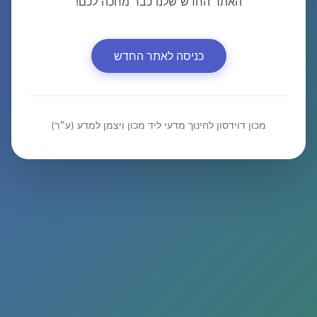
האתר החדש שלנו כבר מחכה לכם!
כניסה לאתר החדש
מכון דוידסון לחינוך מדעי ליד מכון ויצמן למדע (ע״ר)