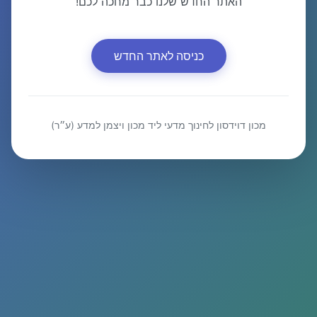
האתר החדש שלנו כבר מחכה לכם!
כניסה לאתר החדש
מכון דוידסון לחינוך מדעי ליד מכון ויצמן למדע (ע״ר)