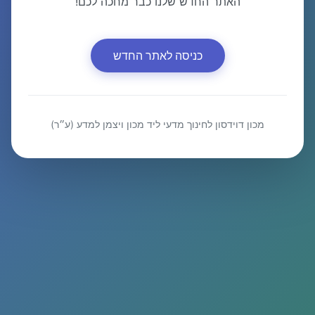
האתר החדש שלנו כבר מחכה לכם!
כניסה לאתר החדש
מכון דוידסון לחינוך מדעי ליד מכון ויצמן למדע (ע״ר)