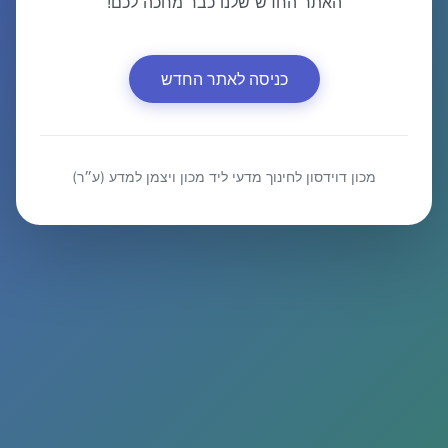
האתר החדש שלנו כבר מחכה לכם!
כניסה לאתר החדש
מכון דוידסון לחינוך מדעי ליד מכון ויצמן למדע (ע״ר)