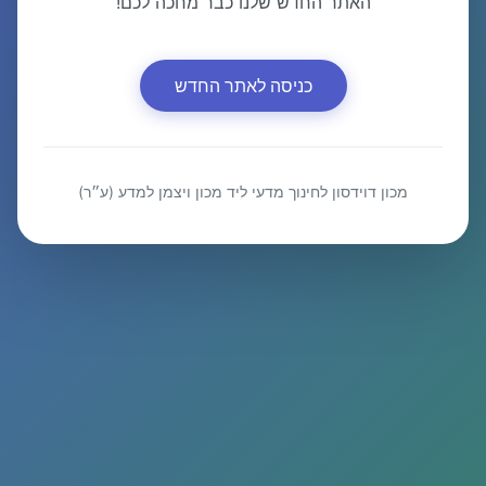
האתר החדש שלנו כבר מחכה לכם!
כניסה לאתר החדש
מכון דוידסון לחינוך מדעי ליד מכון ויצמן למדע (ע״ר)