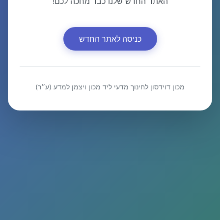
האתר החדש שלנו כבר מחכה לכם!
כניסה לאתר החדש
מכון דוידסון לחינוך מדעי ליד מכון ויצמן למדע (ע״ר)