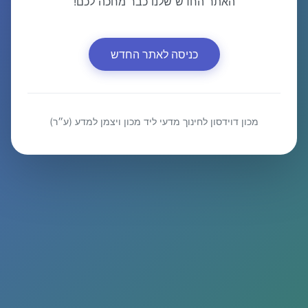
האתר החדש שלנו כבר מחכה לכם!
כניסה לאתר החדש
מכון דוידסון לחינוך מדעי ליד מכון ויצמן למדע (ע״ר)