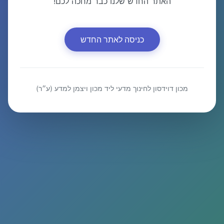
האתר החדש שלנו כבר מחכה לכם!
כניסה לאתר החדש
מכון דוידסון לחינוך מדעי ליד מכון ויצמן למדע (ע״ר)