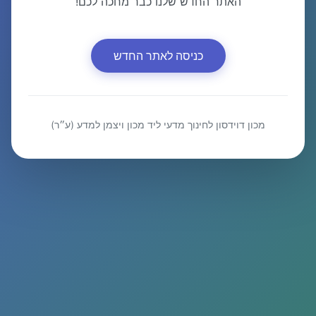
האתר החדש שלנו כבר מחכה לכם!
כניסה לאתר החדש
מכון דוידסון לחינוך מדעי ליד מכון ויצמן למדע (ע״ר)