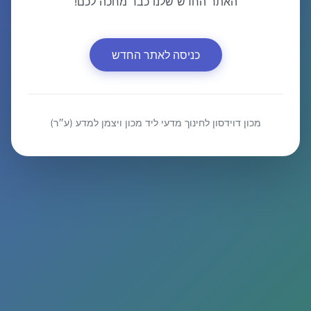
האתר החדש שלנו כבר מחכה לכם!
כניסה לאתר החדש
מכון דוידסון לחינוך מדעי ליד מכון ויצמן למדע (ע״ר)