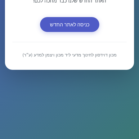
האתר החדש שלנו כבר מחכה לכם!
כניסה לאתר החדש
מכון דוידסון לחינוך מדעי ליד מכון ויצמן למדע (ע״ר)