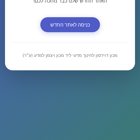
האתר החדש שלנו כבר מחכה לכם!
כניסה לאתר החדש
מכון דוידסון לחינוך מדעי ליד מכון ויצמן למדע (ע״ר)