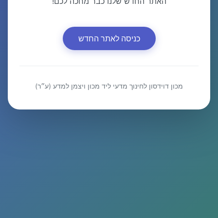
האתר החדש שלנו כבר מחכה לכם!
כניסה לאתר החדש
מכון דוידסון לחינוך מדעי ליד מכון ויצמן למדע (ע״ר)