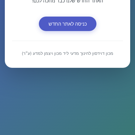
האתר החדש שלנו כבר מחכה לכם!
כניסה לאתר החדש
מכון דוידסון לחינוך מדעי ליד מכון ויצמן למדע (ע״ר)