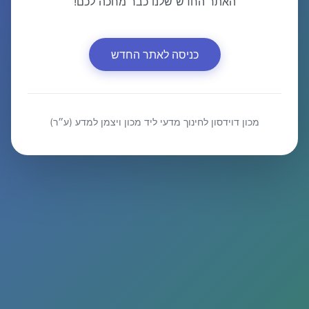
האתר החדש שלנו כבר מחכה לכם!
כניסה לאתר החדש
מכון דוידסון לחינוך מדעי ליד מכון ויצמן למדע (ע״ר)