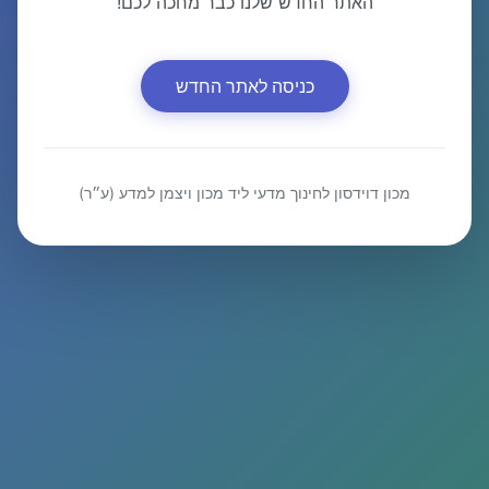
האתר החדש שלנו כבר מחכה לכם!
כניסה לאתר החדש
מכון דוידסון לחינוך מדעי ליד מכון ויצמן למדע (ע״ר)