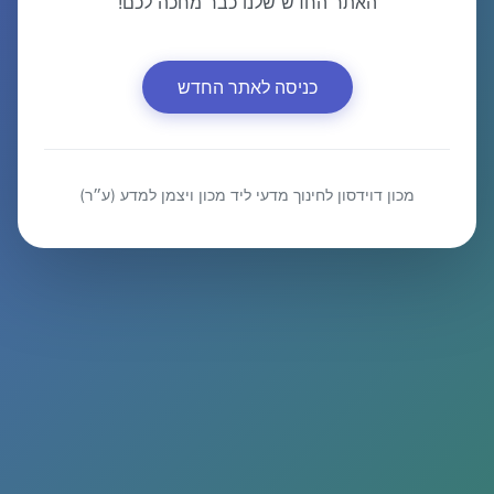
האתר החדש שלנו כבר מחכה לכם!
כניסה לאתר החדש
מכון דוידסון לחינוך מדעי ליד מכון ויצמן למדע (ע״ר)