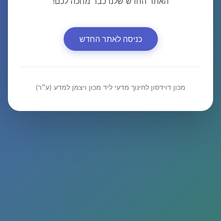
האתר החדש שלנו כבר מחכה לכם!
כניסה לאתר החדש
מכון דוידסון לחינוך מדעי ליד מכון ויצמן למדע (ע״ר)