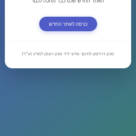
האתר החדש שלנו כבר מחכה לכם!
כניסה לאתר החדש
מכון דוידסון לחינוך מדעי ליד מכון ויצמן למדע (ע״ר)