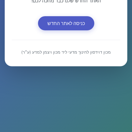
האתר החדש שלנו כבר מחכה לכם!
כניסה לאתר החדש
מכון דוידסון לחינוך מדעי ליד מכון ויצמן למדע (ע״ר)