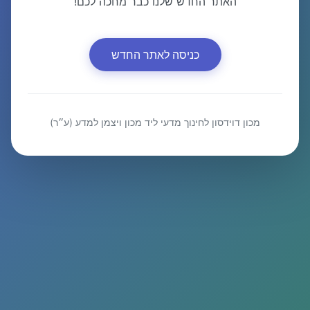
האתר החדש שלנו כבר מחכה לכם!
כניסה לאתר החדש
מכון דוידסון לחינוך מדעי ליד מכון ויצמן למדע (ע״ר)