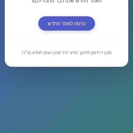
האתר החדש שלנו כבר מחכה לכם!
כניסה לאתר החדש
מכון דוידסון לחינוך מדעי ליד מכון ויצמן למדע (ע״ר)