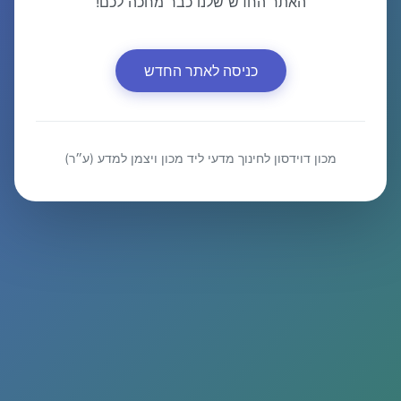
האתר החדש שלנו כבר מחכה לכם!
כניסה לאתר החדש
מכון דוידסון לחינוך מדעי ליד מכון ויצמן למדע (ע״ר)