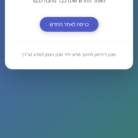
האתר החדש שלנו כבר מחכה לכם!
כניסה לאתר החדש
מכון דוידסון לחינוך מדעי ליד מכון ויצמן למדע (ע״ר)